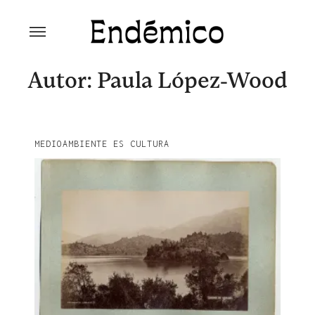
Skip
to
content
Revista Endémico
La cultura creativa del movimiento
ambiental
Autor: Paula López-Wood
MEDIOAMBIENTE ES CULTURA