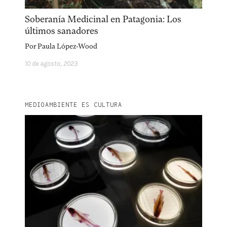
Soberanía Medicinal en Patagonia: Los
últimos sanadores
Explora la cultura creativa en torno al movimiento
socioambiental con Endémico.
Por
Paula López-Wood
10 de agosto, 2023
facebook
instagram
pinterest
acerca
equipo
política de envíos
MEDIOAMBIENTE ES CULTURA