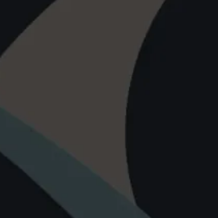
Explora la cultura creativa en torno al movimiento
socioambiental con Endémico.
interest
acerca