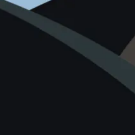
facebook
instagram
p