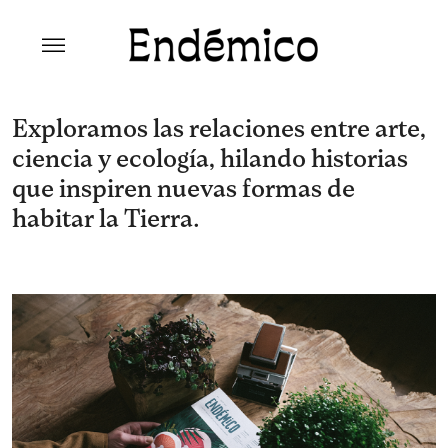
Skip
to
content
Revista Endémico
La cultura creativa del movimiento
ambiental
Exploramos las relaciones entre arte,
ciencia y ecología, hilando historias
que inspiren nuevas formas de
habitar la Tierra.