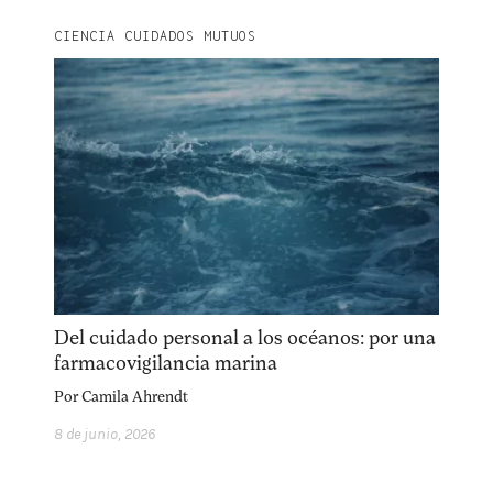
Explora la cultura creativa en torno al movimiento
CIENCIA CUIDADOS MUTUOS
socioambiental con Endémico.
facebook
instagram
pinterest
acerca
equipo
política de envíos
Del cuidado personal a los océanos: por una
farmacovigilancia marina
Por
Camila Ahrendt
8 de junio, 2026