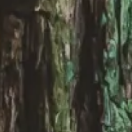
Explora la cultura creativa en torno al movimiento
socioambiental con Endémico.
interest
acerca