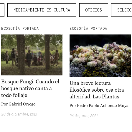
MEDIOAMBIENTE ES CULTURA
OFICIOS
SELECC
Explora la cultura creativa en torno al movimiento
socioambiental con Endémico.
ECOSOFÍA PORTADA
ECOSOFÍA PORTADA
interest
acerca
Bosque Fungi: Cuando el
Una breve lectura
bosque nativo canta a
filosófica sobre esa otra
todo follaje
alteridad: Las Plantas
Por
Gabriel Orrego
Por
Pedro Pablo Achondo Moya
28 de diciembre, 2021
24 de junio, 2021