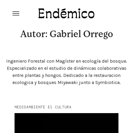
Skip
to
content
Revista Endémico
La cultura creativa del movimiento
ambiental
Autor: Gabriel Orrego
Ingeniero Forestal con Magíster en ecología del bosque.
Especializado en el estudio de dinámicas colaborativas
entre plantas y hongos. Dedicado a la restauracion
ecologica y bosques Miyawaki junto a Symbiotica.
MEDIOAMBIENTE ES CULTURA