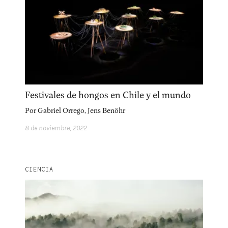
Explora la cultura creativa en torno al movimiento
socioambiental con Endémico.
facebook
instagram
pinterest
acerca
equipo
política de envíos
Festivales de hongos en Chile y el mundo
Por
Gabriel Orrego
,
Jens Benöhr
8 de noviembre, 2022
CIENCIA