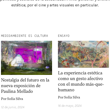
estética; por el cine y artes visuales en particular.
Explora la cultura creativa en torno al movimiento
socioambiental con Endémico.
interest
acerca
MEDIOAMBIENTE ES CULTURA
ENSAYO
La experiencia estética
como un gesto afectivo
Nostalgia del futuro en la
con el mundo más-que-
nueva exposición de
humano
Paulina Mellado
Por
Sofía Silva
Por
Sofía Silva
16 de mayo, 2024
12 de junio, 2024