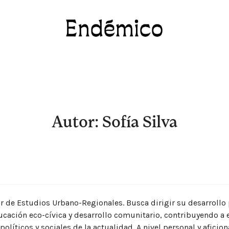
Revista Endémico
La cultura creativa del movimiento ambient
Autor: Sofía Silva
r de Estudios Urbano-Regionales. Busca dirigir su desarrollo 
ucación eco-cívica y desarrollo comunitario, contribuyendo a 
olíticos y sociales de la actualidad. A nivel personal y aficio