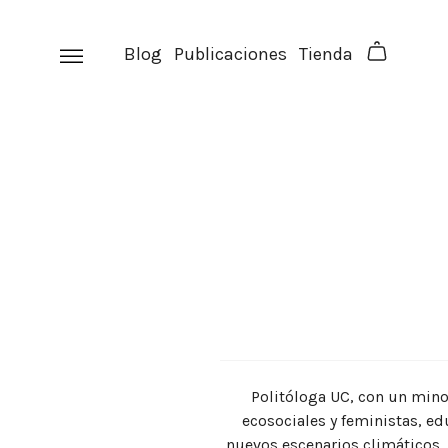
Skip
to
Blog
Publicaciones
Tienda
content
Politóloga UC, con un mino
ecosociales y feministas, ed
nuevos escenarios climáticos, p