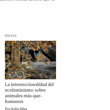
equipo
política de envíos
ENSAYO
La interseccionalidad del
ecofeminismo: sobre
animales más-que-
humanos
Por
Sofía Silva