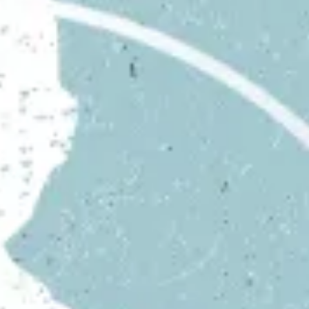
Explora la cultura creativa en torno al movimiento
socioambiental con Endémico.
interest
acerca