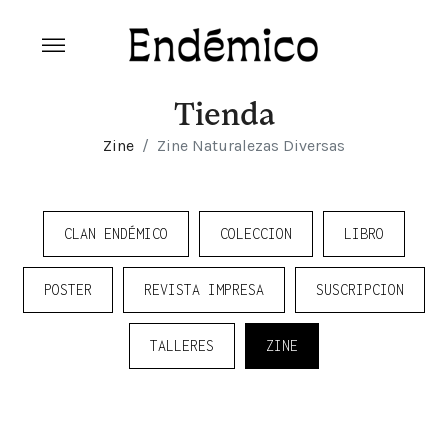
Skip
to
content
Revista Endémico
La cultura creativa del movimiento
ambiental
Tienda
Zine
Zine Naturalezas Diversas
CLAN ENDÉMICO
COLECCION
LIBRO
POSTER
REVISTA IMPRESA
SUSCRIPCION
TALLERES
ZINE