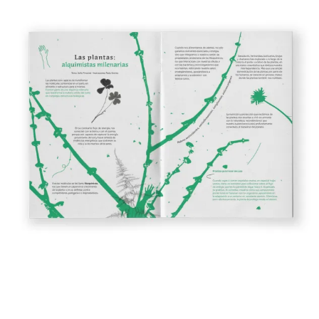
Explora la cultura creativa en torno al movimiento
socioambiental con Endémico.
facebook
instagram
pinterest
acerca
equipo
política de envíos