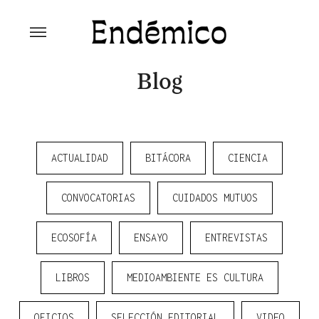
Skip
to
content
Revista Endémico
La cultura creativa del movimiento
ambiental
Blog
ACTUALIDAD
BITÁCORA
CIENCIA
CONVOCATORIAS
CUIDADOS MUTUOS
ECOSOFÍA
ENSAYO
ENTREVISTAS
LIBROS
MEDIOAMBIENTE ES CULTURA
OFICIOS
SELECCIÓN EDITORIAL
VIDEO