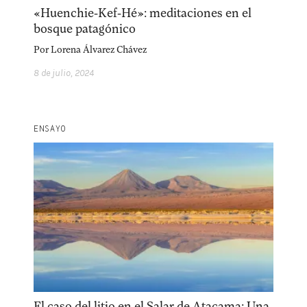
«Huenchie-Kef-Hé»: meditaciones en el
bosque patagónico
Por
Lorena Álvarez Chávez
8 de julio, 2024
ENSAYO
El caso del litio en el Salar de Atacama: Una