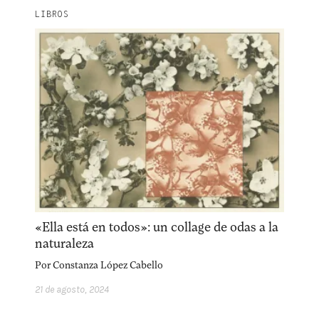
Explora la cultura creativa en torno al movimiento
LIBROS
socioambiental con Endémico.
facebook
instagram
pinterest
acerca
equipo
política de envíos
«Ella está en todos»: un collage de odas a la
naturaleza
Por
Constanza López Cabello
21 de agosto, 2024