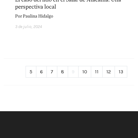
perspectiva local
Por
Paulina Hidalgo
3 de julio, 2024
5
6
7
8
9
10
11
12
13