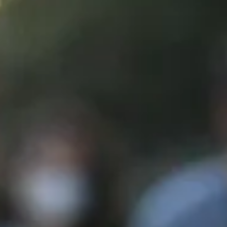
Explora la cultura creativa en torno al movimiento
socioambiental con Endémico.
interest
acerca