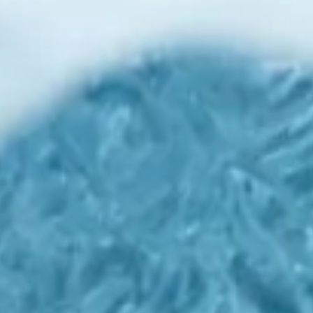
Explora la cultura creativa en torno al movimiento
socioambiental con Endémico.
interest
acerca