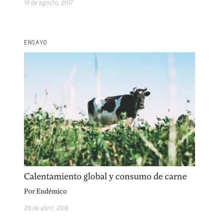
19 de agosto, 2017
facebook
instagram
pinterest
acerca
equipo
política de envíos
ENSAYO
Calentamiento global y consumo de carne
Por
Endémico
29 de abril, 2016