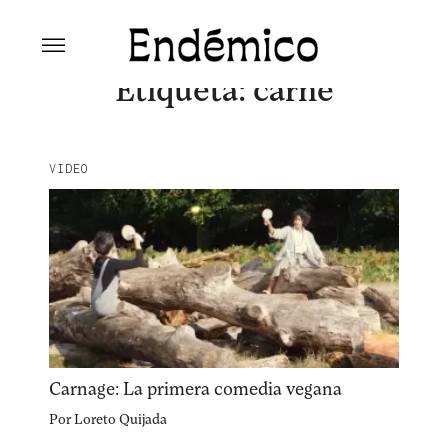
Skip
to
content
Revista Endémico
La cultura creativa del movimiento
Etiqueta:
carne
ambiental
VIDEO
Explora la cultura creativa en torno al movimiento
Carnage: La primera comedia vegana
socioambiental con Endémico.
Por
Loreto Quijada