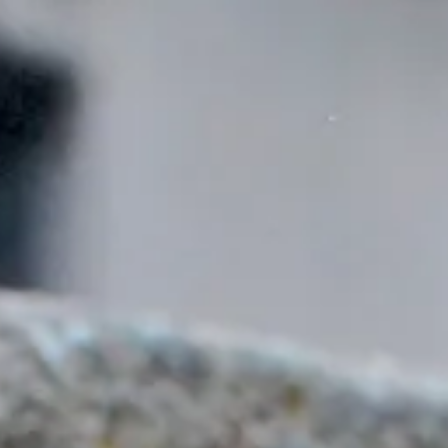
Explora la cultura creativa en torno al movimiento
socioambiental con Endémico.
interest
acerca