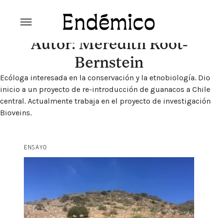
Skip
to
content
Revista Endémico
La cultura creativa del movimiento
Autor:
Meredith Root-
ambiental
Bernstein
Ecóloga interesada en la conservación y la etnobiología. Dio
inicio a un proyecto de re-introducción de guanacos a Chile
central. Actualmente trabaja en el proyecto de investigación
Bioveins.
ENSAYO