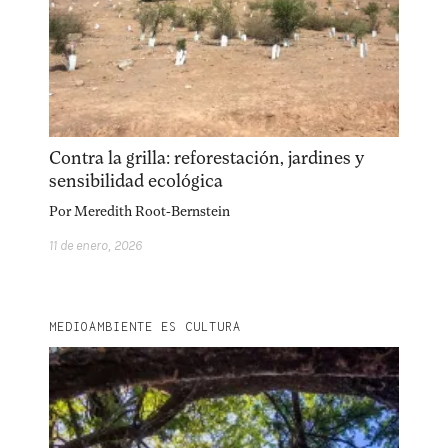
Explora la cultura creativa en torno al movimiento
Contra la grilla: reforestación, jardines y
sensibilidad ecológica
socioambiental con Endémico.
Por
Meredith Root-Bernstein
facebook
instagram
pinterest
11 de enero, 2026
acerca
equipo
política de envíos
MEDIOAMBIENTE ES CULTURA