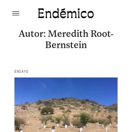
Skip
to
content
Revista Endémico
La cultura creativa del movimiento
ambiental
Autor: Meredith Root-
Bernstein
ENSAYO