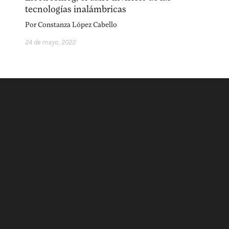
acerca
equipo
política de envíos
tecnologías inalámbricas
Por
Constanza López Cabello
24 de mayo, 2022