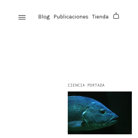
Skip
to
Blog
Publicaciones
Tienda
content
CIENCIA PORTADA
facebook
instagram
p