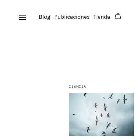
Skip
to
Blog
Publicaciones
Tienda
content
CIENCIA
facebook
instagram
p