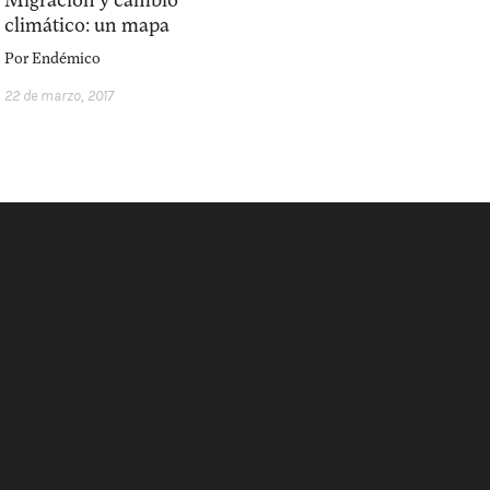
Migración y cambio
climático: un mapa
Por
Endémico
22 de marzo, 2017