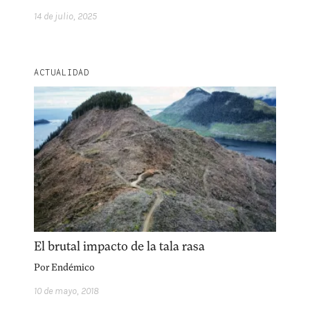
14 de julio, 2025
ACTUALIDAD
Explora la cultura creativa en torno al movimiento
socioambiental con Endémico.
facebook
instagram
pinterest
acerca
equipo
política de envíos
El brutal impacto de la tala rasa
Por
Endémico
10 de mayo, 2018