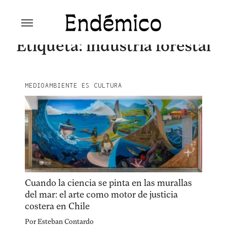
Skip
to
content
Revista Endémico
La cultura creativa del movimiento
Etiqueta:
industria forestal
ambiental
MEDIOAMBIENTE ES CULTURA
Cuando la ciencia se pinta en las murallas
del mar: el arte como motor de justicia
costera en Chile
Por
Esteban Contardo