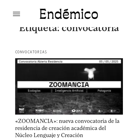
Skip
to
content
Revista Endémico
La cultura creativa del movimiento
Etiqueta:
convocatoria
ambiental
CONVOCATORIAS
«ZOOMANCIA»: nueva convocatoria de la
residencia de creación académica del
Núcleo Lenguaje y Creación