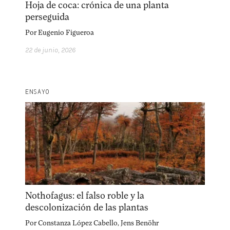
Hoja de coca: crónica de una planta
Explora la cultura creativa en torno al movimiento
perseguida
socioambiental con Endémico.
Por
Eugenio Figueroa
22 de junio, 2026
facebook
instagram
pinterest
acerca
equipo
política de envíos
ENSAYO
Nothofagus: el falso roble y la
descolonización de las plantas
Por
Constanza López Cabello
,
Jens Benöhr