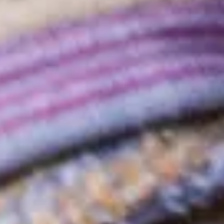
Explora la cultura creativa en torno al movimiento
socioambiental con Endémico.
interest
acerca