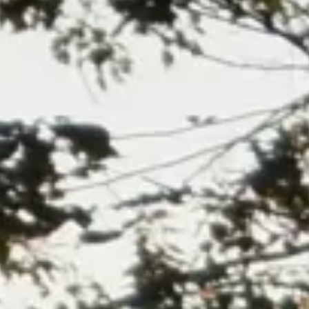
Explora la cultura creativa en torno al movimiento
socioambiental con Endémico.
interest
acerca