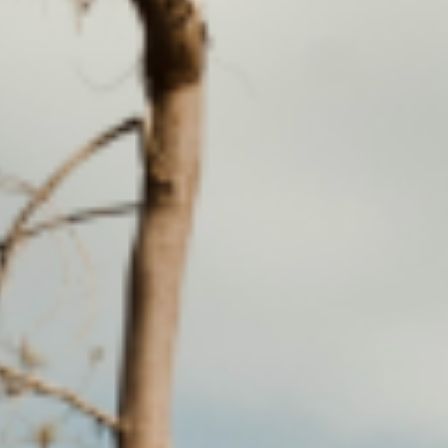
Explora la cultura creativa en torno al movimiento
socioambiental con Endémico.
interest
acerca