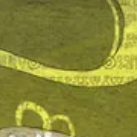
Explora la cultura creativa en torno al movimiento
socioambiental con Endémico.
interest
acerca