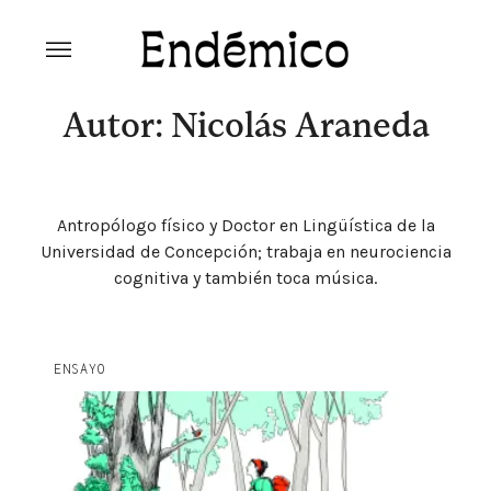
Skip
to
content
Revista Endémico
La cultura creativa del movimiento
ambiental
Autor: Nicolás Araneda
Antropólogo físico y Doctor en Lingüística de la
Universidad de Concepción; trabaja en neurociencia
cognitiva y también toca música.
ENSAYO
Explora la cultura creativa en torno al movimiento
socioambiental con Endémico.