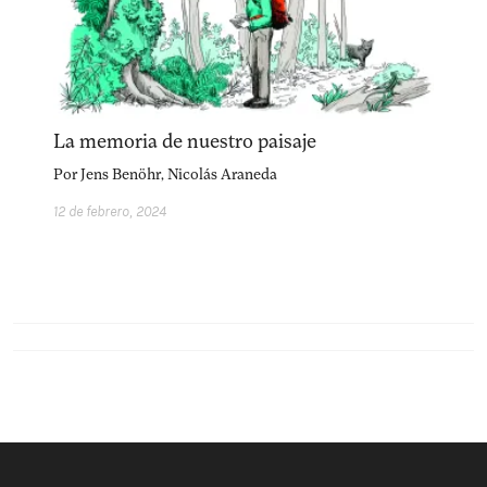
facebook
instagram
pinterest
acerca
equipo
política de envíos
La memoria de nuestro paisaje
Por
Jens Benöhr
,
Nicolás Araneda
12 de febrero, 2024