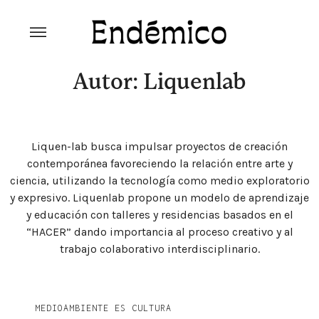
Skip
to
content
Revista Endémico
La cultura creativa del movimiento
ambiental
Autor: Liquenlab
Liquen-lab busca impulsar proyectos de creación
contemporánea favoreciendo la relación entre arte y
ciencia, utilizando la tecnología como medio exploratorio
y expresivo. Liquenlab propone un modelo de aprendizaje
y educación con talleres y residencias basados en el
“HACER” dando importancia al proceso creativo y al
trabajo colaborativo interdisciplinario.
Explora la cultura creativa en torno al movimiento
socioambiental con Endémico.
MEDIOAMBIENTE ES CULTURA