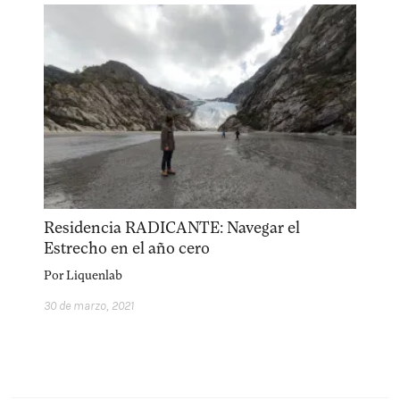
facebook
instagram
pinterest
acerca
equipo
política de envíos
Residencia RADICANTE: Navegar el
Estrecho en el año cero
Por
Liquenlab
30 de marzo, 2021