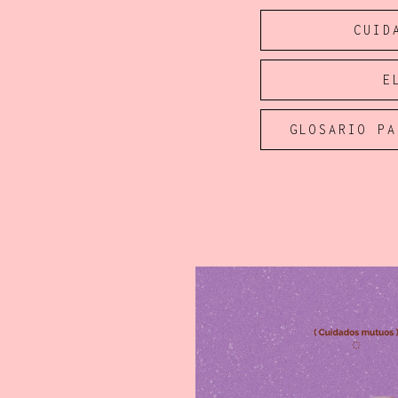
CUID
E
GLOSARIO PA
facebook
instagram
p