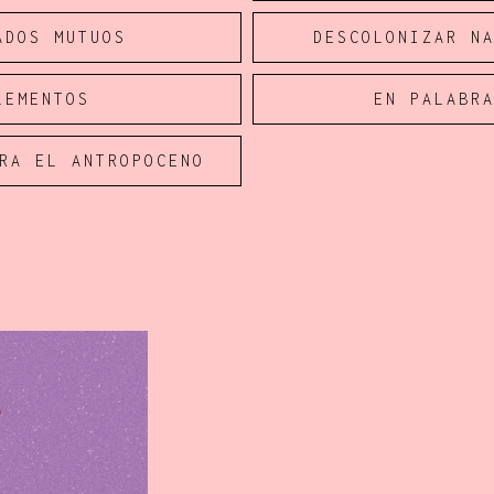
ADOS MUTUOS
DESCOLONIZAR N
LEMENTOS
EN PALABR
RA EL ANTROPOCENO
Explora la cultura creativa en torno al movimiento
socioambiental con Endémico.
interest
acerca