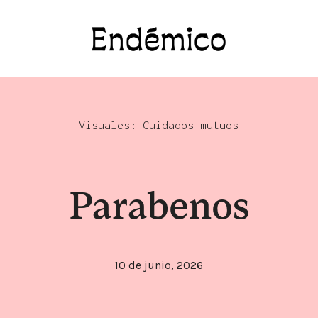
Revista Endémico
La cultura creativa del movimiento ambient
Visuales:
Cuidados mutuos
Parabenos
10 de junio, 2026