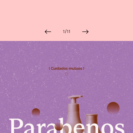
Explora la cultura creativa en torno al movimiento
socioambiental con Endémico.
interest
acerca
1/11