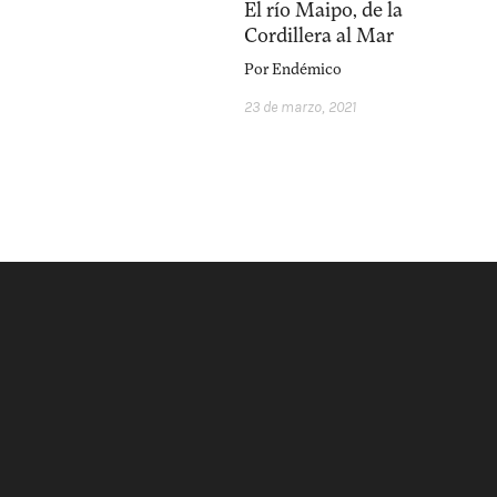
facebook
instagram
p
El río Maipo, de la
Cordillera al Mar
Por
Endémico
23 de marzo, 2021