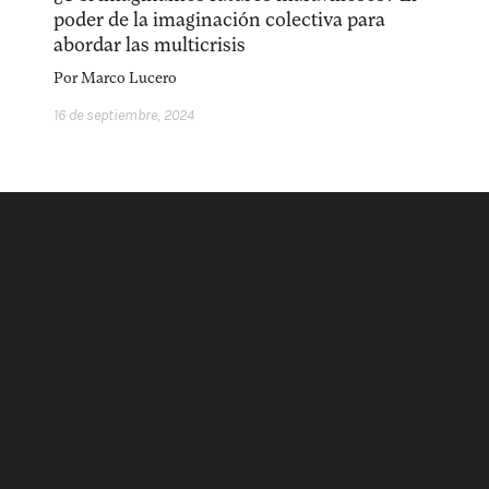
acerca
equipo
política de envíos
poder de la imaginación colectiva para
abordar las multicrisis
Por
Marco Lucero
16 de septiembre, 2024