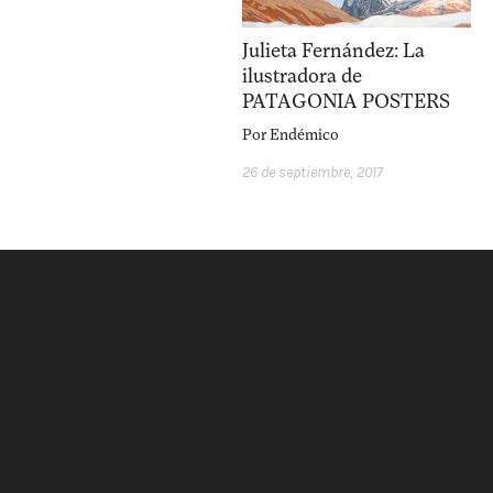
facebook
instagram
p
Julieta Fernández: La
ilustradora de
PATAGONIA POSTERS
Por
Endémico
26 de septiembre, 2017