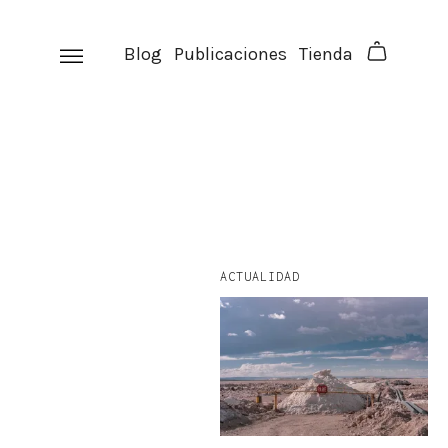
Skip
to
Blog
Publicaciones
Tienda
content
ACTUALIDAD
facebook
instagram
p