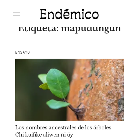
Skip
to
content
Revista Endémico
La cultura creativa del movimiento
Etiqueta:
mapudungun
ambiental
ENSAYO
Explora la cultura creativa en torno al movimiento
Los nombres ancestrales de los árboles –
socioambiental con Endémico.
Chi kuifike aliwen ñi üy–