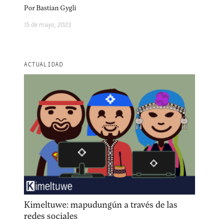
Por
Bastian Gygli
facebook
instagram
pinterest
acerca
equipo
política de envíos
15 de mayo, 2023
ACTUALIDAD
Kimeltuwe: mapudungún a través de las
redes sociales