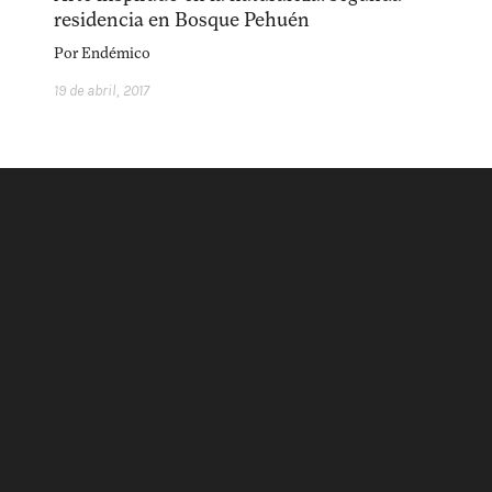
acerca
equipo
política de envíos
residencia en Bosque Pehuén
Por
Endémico
19 de abril, 2017