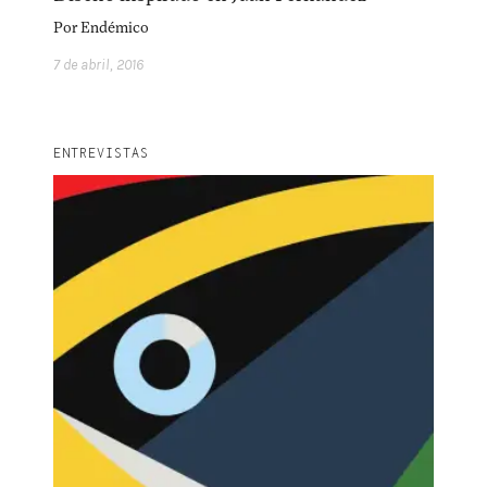
Por
Endémico
facebook
instagram
pinterest
7 de abril, 2016
acerca
equipo
política de envíos
ENTREVISTAS