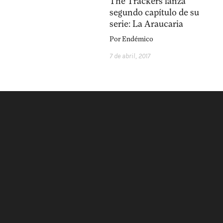
The Trackers lanza
segundo capítulo de su
serie: La Araucaria
Por
Endémico
7 de abril, 2017