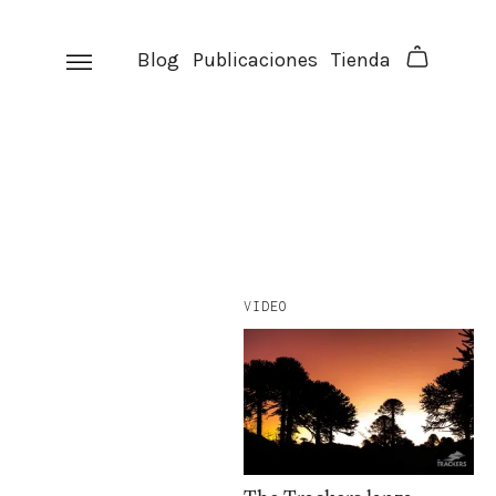
Skip
to
Blog
Publicaciones
Tienda
content
VIDEO
facebook
instagram
p