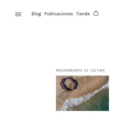
Skip
to
Blog
Publicaciones
Tienda
content
MEDIOAMBIENTE ES CULTURA
facebook
instagram
p