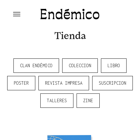
Skip
to
content
Revista Endémico
La cultura creativa del movimiento
ambiental
Tienda
CLAN ENDÉMICO
COLECCION
LIBRO
POSTER
REVISTA IMPRESA
SUSCRIPCION
TALLERES
ZINE
Explora la cultura creativa en torno al movimiento