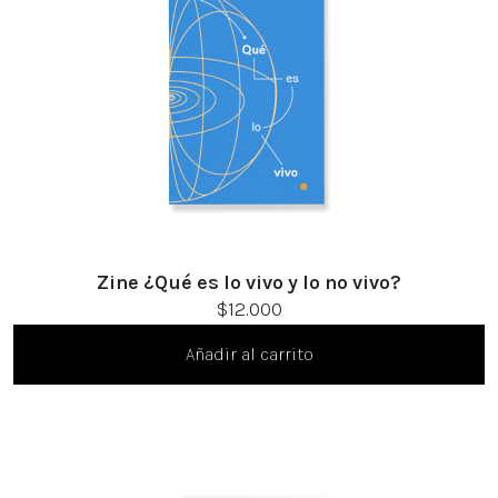
socioambiental con Endémico.
facebook
instagram
pinterest
acerca
equipo
política de envíos
Zine ¿Qué es lo vivo y lo no vivo?
$
12.000
Añadir al carrito