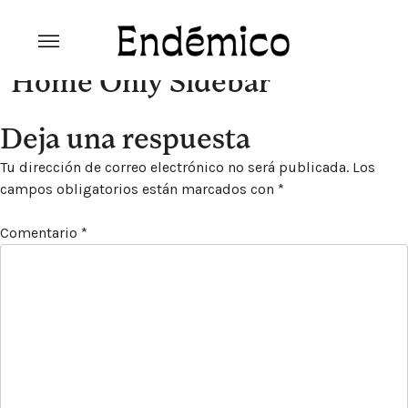
Skip
to
content
Revista Endémico
La cultura creativa del movimiento
Home Only Sidebar
ambiental
Deja una respuesta
Tu dirección de correo electrónico no será publicada.
Los
campos obligatorios están marcados con
*
Comentario
*
Explora la cultura creativa en torno al movimiento
socioambiental con Endémico.