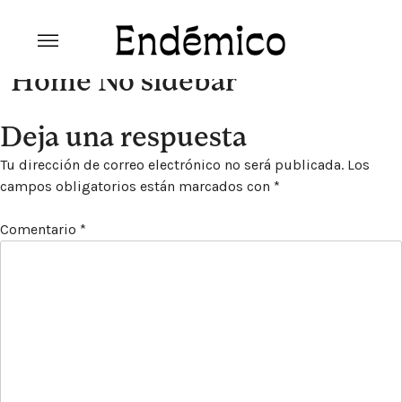
Skip
to
content
Revista Endémico
La cultura creativa del movimiento
Home No sidebar
ambiental
Deja una respuesta
Tu dirección de correo electrónico no será publicada.
Los
campos obligatorios están marcados con
*
Comentario
*
Explora la cultura creativa en torno al movimiento
socioambiental con Endémico.