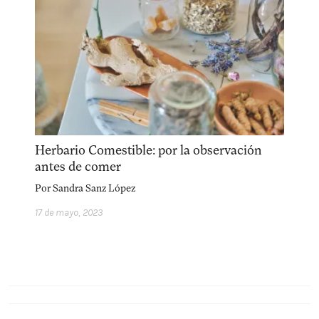
facebook
instagram
pinterest
acerca
equipo
política de envíos
Herbario Comestible: por la observación
antes de comer
Por
Sandra Sanz López
17 de mayo, 2023