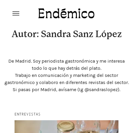
Skip
to
content
Revista Endémico
La cultura creativa del movimiento
ambiental
Autor: Sandra Sanz López
De Madrid. Soy periodista gastronómica y me interesa
todo lo que hay detrás del plato.
Trabajo en comunicación y marketing del sector
gastronómico y colaboro en diferentes revistas del sector.
Si pasas por Madrid, avísame (Ig @sandraslopez).
Explora la cultura creativa en torno al movimiento
ENTREVISTAS
socioambiental con Endémico.