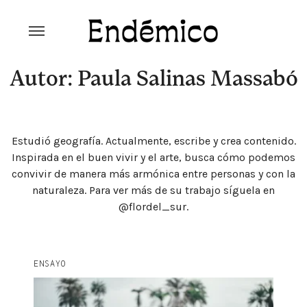
Skip
to
content
Revista Endémico
La cultura creativa del movimiento
ambiental
Autor: Paula Salinas Massabó
Estudió geografía. Actualmente, escribe y crea contenido.
Inspirada en el buen vivir y el arte, busca cómo podemos
convivir de manera más armónica entre personas y con la
naturaleza. Para ver más de su trabajo síguela en
@flordel_sur.
Explora la cultura creativa en torno al movimiento
ENSAYO
socioambiental con Endémico.