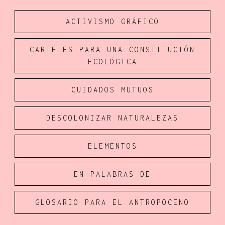
ACTIVISMO GRÁFICO
Explora la cultura creativa en torno al movimiento
socioambiental con Endémico.
CARTELES PARA UNA CONSTITUCIÓN
ECOLÓGICA
facebook
instagram
pinterest
acerca
equipo
política de envíos
CUIDADOS MUTUOS
DESCOLONIZAR NATURALEZAS
ELEMENTOS
EN PALABRAS DE
GLOSARIO PARA EL ANTROPOCENO