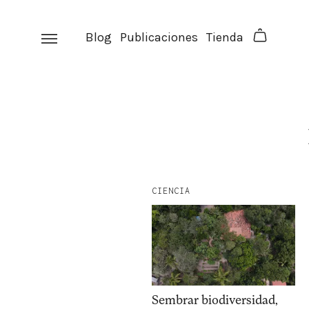
Skip
to
Blog
Publicaciones
Tienda
content
CIENCIA
Sembrar biodiversidad,
facebook
instagram
p