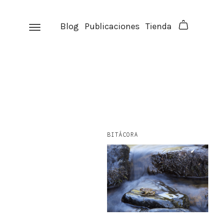
Skip
to
Blog
Publicaciones
Tienda
content
BITÁCORA
facebook
instagram
p