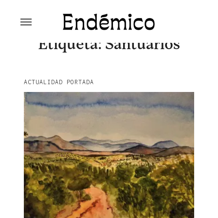
Skip
to
content
Revista Endémico
La cultura creativa del movimiento
Etiqueta:
Santuarios
ambiental
ACTUALIDAD PORTADA
Explora la cultura creativa en torno al movimiento
socioambiental con Endémico.
facebook
instagram
pinterest