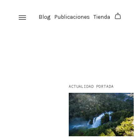
Skip
to
Blog
Publicaciones
Tienda
content
ACTUALIDAD PORTADA
facebook
instagram
p