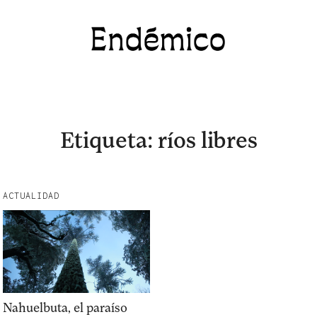
Revista Endémico
La cultura creativa del movimiento ambient
Etiqueta:
ríos libres
ACTUALIDAD
Explora la cultura creativa en torno al movimiento
socioambiental con Endémico.
Nahuelbuta, el paraíso
interest
acerca